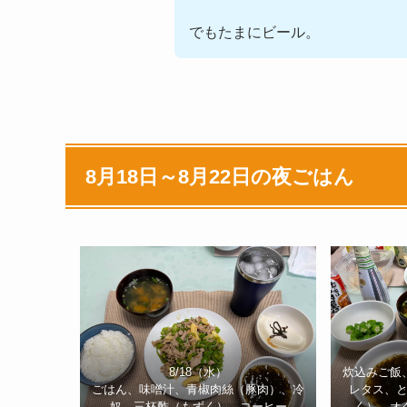
でもたまにビール。
8月18日～8月22日の夜ごはん
8/18（水）
炊込みご飯
ごはん、味噌汁、青椒肉絲（豚肉）、冷
レタス、
奴、三杯酢（もずく）、コーヒー
く）、オ