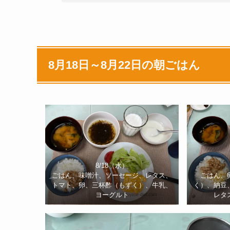
8月18日～8月22日の朝ごはん
8/18（水）
ごはん、味噌汁、ソーセージ、レタス、
ごはん、
トマト、卵、三杯酢（もずく）、牛乳、
く）、納豆
ヨーグルト
レタ