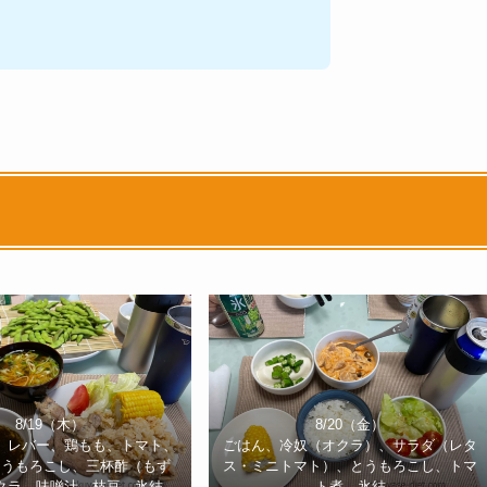
8/19（木）
8/20（金）
、レバー、鶏もも、トマト、
ごはん、冷奴（オクラ）、サラダ（レタ
とうもろこし、三杯酢（もず
ス・ミニトマト）、とうもろこし、トマ
クラ、味噌汁、枝豆、氷結
ト煮、氷結