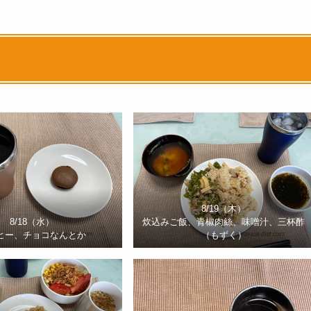
8/19（木）
8/18（水）
炊込みご飯、青椒肉絲、味噌汁、三杯酢
ヒー、チョコなんとか
（もずく）