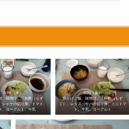
8/19 （木）
8/20（金）
卵、味噌汁、三杯酢（もず
卵かけご飯、味噌汁、三杯酢（もず
、シャケの切り身、トマト、
く）、レタス、サバの切り身、ミニトマ
ス、ヨーグルト、牛乳
ト、牛乳、ヨーグルト