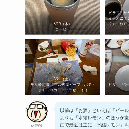
ピラフ、サ
イドオニオ
8/19（木）
く）、枝豆
コーヒー
8/21（土）
炙り醤油風 ダブル肉厚ビーフ、ポテト
ピザ、サラ
（L）、コカ・コーラゼロ（L）
以前は「お酒」といえば「ビール
よりも「氷結レモン」のほうが痩
由で最近は主に「氷結レモン」
ひでぞう