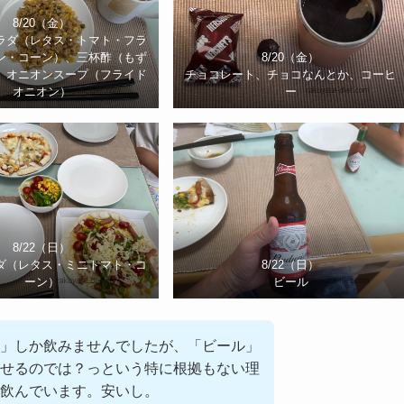
8/20（金）
ラダ（レタス・トマト・フラ
ン・コーン）、三杯酢（もず
8/20（金）
、オニオンスープ（フライド
チョコレート、チョコなんとか、コーヒ
オニオン）
ー
8/22（日）
ダ（レタス・ミニトマト・コ
8/22（日）
ーン）
ビール
」しか飲みませんでしたが、「ビール」
せるのでは？っという特に根拠もない理
を飲んでいます。安いし。