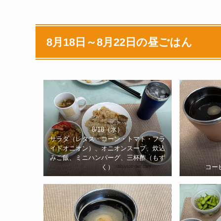
8月18日～8月22日の昼ごはん
8/18（水）
サラダ（レタス・コーン・トマト・フラ
イドオニオン）、オニオンスープ、炊込
みご飯、ミニハンバーグ、三杯酢（もず
く）
コー